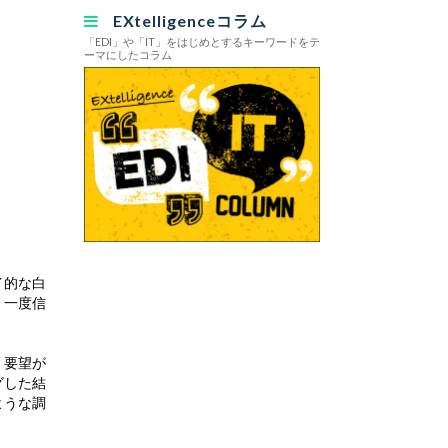
EXtelligenceコラム
「EDI」や「IT」をはじめとするキーワードをテ
ーマにしたコラム
イ的な白
、一度信
、要望が
グした結
ような調