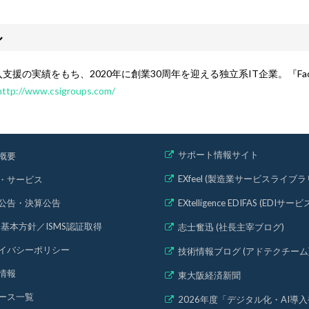
ル
実績をもち、2020年に創業30周年を迎える独立系IT企業。『Facto
http://www.csigroups.com/
サポート情報サイト
概要
EXfeel (製造業サービスライブラ
・サービス
公告・決算公告
EXtelligence EDIFAS (EDIサービ
MS基本方針
／
ISMS認証取得
志士奮迅 (社長主宰ブログ)
イバシーポリシー
技術情報ブログ (アドテクチーム
情報
東大阪経済新聞
ース一覧
2026年度「デジタル化・AI導