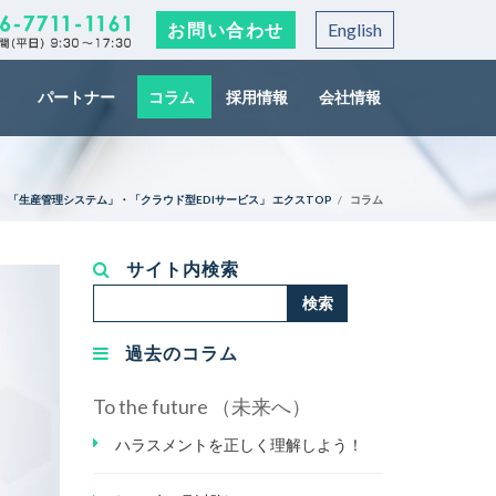
お問い合わせ
English
パートナー
コラム
採用情報
会社情報
「生産管理システム」・「クラウド型EDIサービス」 エクスTOP
コラム
サイト内検索
検
検索
索...
過去のコラム
To the future （未来へ）
ハラスメントを正しく理解しよう！