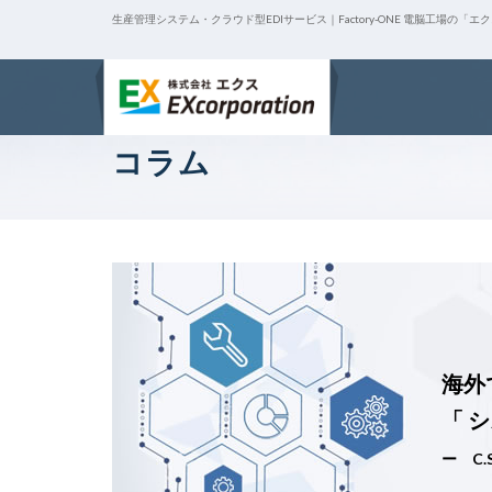
生産管理システム・クラウド型EDIサービス｜Factory-ONE 電脳工場の「エ
コラム
海外で
「 
ー C.S.