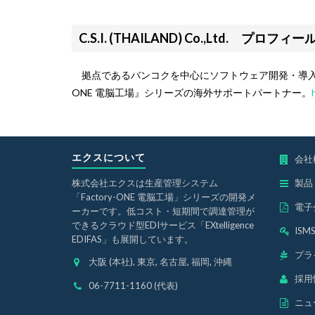
C.S.I. (THAILAND) Co.,Ltd. プロフィー
拠点であるバンコクを中心にソフトウェア開発・導入支援の
ONE 電脳工場』シリーズの海外サポートパートナー。
エクスについて
会社
株式会社エクスは生産管理システム
製品
「Factory-ONE 電脳工場」シリーズの開発メ
電子
ーカーです。低コスト・短期間で調達管理が
できるクラウド型EDIサービス「EXtelligence
IS
EDIFAS」も展開しています。
プラ
大阪 (本社), 東京, 名古屋, 福岡, 沖縄
採用
06-7711-1160 (代表)
ニュ