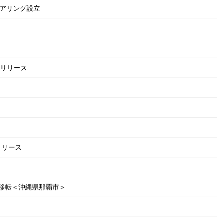
ニアリング設立
1』 リリース
 リリース
移転＜沖縄県那覇市＞