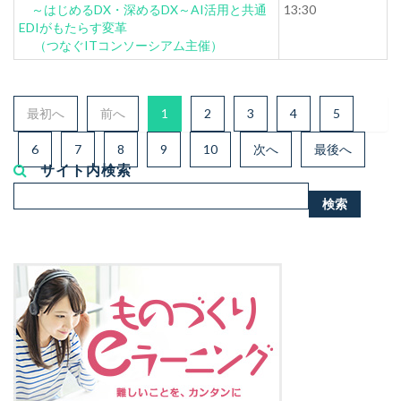
～はじめるDX・深めるDX～AI活用と共通
13:30
EDIがもたらす変革
（つなぐITコンソーシアム主催）
最初へ
前へ
1
2
3
4
5
6
7
8
9
10
次へ
最後へ
サイト内検索
検
検索
索...