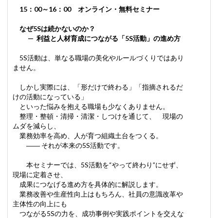
15：00～16：00 オンライン・無料セミナー
なぜ5Sは続かないのか？
— 利益と人材育成につながる「5S活動」の進め方
5S活動は、単なる職場の美化やルールづくりではあり
ません。
しかし実際には、「形だけで終わる」「指摘されるだ
けの活動になっている」
といった悩みを抱える職場も少なくありません。
整理・整頓・清掃・清潔・しつけを通じて、 現場の
ムダを減らし、
業務効率を高め、人が育つ組織土台をつくる。
―― それが本来の5S活動です。
本セミナーでは、5S活動を“やって終わり”にせず、
現場に定着させ、
成果につなげる進め方を具体的に解説します。
業務改善や生産性向上はもちろん、社員の意識改革や
主体性の向上にも
つながる5Sの力を、成功事例や実践ポイントを交えな