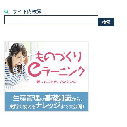
サイト内検索
検
検索
索...