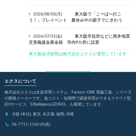
2026/08/03(月)
東大阪で「こーばへ行こ
う！」プレイベント 夏休み中の親子でにぎわう
2026/07/31(金)
東大阪市役所などに熊本地震
災害義援金募金箱 市内9カ所に設置
東大阪経済新聞は株式会社エクスが運営しています
エクスについて
株式会社エクスは生産管理システム「Factory-ONE 電脳工場」シリーズ
の開発メーカーです。低コスト・短期間で調達管理ができるクラウド型
EDIサービス「EXtelligence EDIFAS」も展開しています。
大阪 (本社), 東京, 名古屋, 福岡, 沖縄
06-7711-1160 (代表)