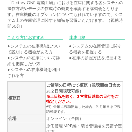
「Factory-ONE 電脳工場」における在庫に関する各システムの
操作方法やデータの作成時の概要を確認する講習会となりま
す。在庫機能のオプションについても触れていますので、シス
テム上の在庫管理に関する知識を習得いただけます。（視聴時
間50分）
こんな方におすすめ
達成目標
● システムの在庫機能につい
● システムの在庫管理に関す
て説明する機会がある方
る概要を把握する
● システムの在庫について詳
● 在庫の参照方法を把握する
細を把握したい方
● システムの在庫機能を利用
される方
ご希望の日程にて視聴（視聴開始日含め
丸 2 日間視聴可能）
※土日祝を除く、3 営業日以降の日付をご
視聴日
指定ください。
例）金曜に視聴開始した場合、翌月曜日まで視
聴可能です。
会場
オンライン（全国）
原価管理 MRP編・製番管理編を受講予定
の方