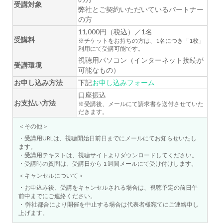
受講対象
弊社とご契約いただいているパートナー
の方
11,000円（税込）／1名
受講料
※チケットをお持ちの方は、1名につき「1枚」
利用にて受講可能です。
視聴用パソコン（インターネット接続が
受講環境
可能なもの）
お申し込み方法
下記
お申し込みフォーム
口座振込
お支払い方法
※受講後、メールにて請求書を送付させていた
だきます。
＜その他＞
・受講用URLは、視聴開始日前日までにメールにてお知らせいたし
ます。
・受講用テキストは、視聴サイトよりダウンロードしてください。
・受講時の質問は、受講日から 1 週間メールにて受け付けします。
＜キャンセルについて＞
・お申込み後、受講をキャンセルされる場合は、視聴予定の前日午
前中までにご連絡ください。
・ 弊社都合により開催を中止する場合は代表者様宛てにご連絡申し
上げます。