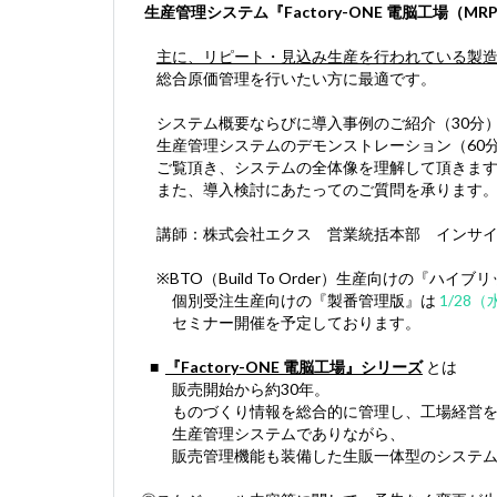
生産管理システム
『Factory-ONE 電脳工場（
主に、リピート・見込み生産を行われている製
総合原価管理を行いたい方に最適です。
システム概要ならびに導入事例のご紹介（30分
生産管理システムのデモンストレーション（60
ご覧頂き、システムの全体像を理解して頂きます
また、導入検討にあたってのご質問を承ります
講師：株式会社エクス 営業統括本部 インサイ
※BTO（Build To Order）生産向けの『ハイブ
個別受注生産向けの『製番管理版』は
1/28（
セミナー開催を予定しております。
■
『Factory-ONE 電脳工場』シリーズ
とは
販売開始から約30年。
ものづくり情報を総合的に管理し、工場経営を
生産管理システムでありながら、
販売管理機能も装備した生販一体型のシステム