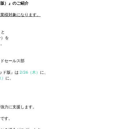
MRP版）』のご紹介
造業様対象になります。
）と
分）を
。
。
ドセールス部
リッド版』は
2/26（木）
に、
水）
に、
強力に支援します。
です。