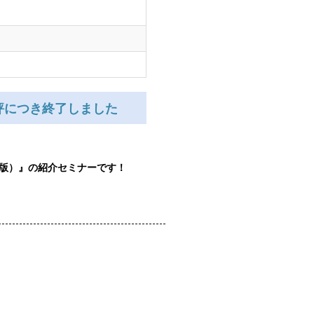
評につき終了しました
MRP版）』の紹介セミナーです！
----------------------------------------------