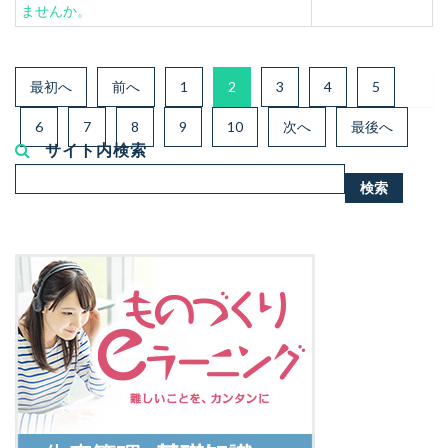
ませんか。
最初へ
前へ
1
2
3
4
5
6
7
8
9
10
次へ
最後へ
サイト内検索
検
検索
索...