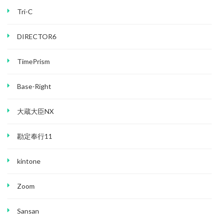
Tri-C
DIRECTOR6
TimePrism
Base-Right
大蔵大臣NX
勘定奉行11
kintone
Zoom
Sansan