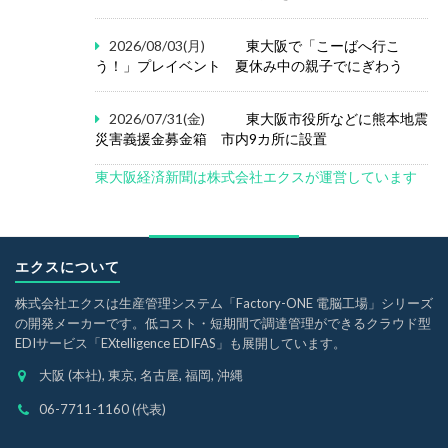
2026/08/03(月)
東大阪で「こーばへ行こ
う！」プレイベント 夏休み中の親子でにぎわう
2026/07/31(金)
東大阪市役所などに熊本地震
災害義援金募金箱 市内9カ所に設置
東大阪経済新聞は株式会社エクスが運営しています
エクスについて
株式会社エクスは生産管理システム「Factory-ONE 電脳工場」シリーズ
の開発メーカーです。低コスト・短期間で調達管理ができるクラウド型
EDIサービス「EXtelligence EDIFAS」も展開しています。
大阪 (本社), 東京, 名古屋, 福岡, 沖縄
06-7711-1160 (代表)