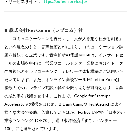
・サービスサイト：
https://exfeelservice.jp/
■ 株式会社RevComm（レブコム）社
「コミュニケーションを再発明し、人が人を想う社会を創る」
という理念のもと、音声技術とAIにより、コミュニケーション課
題を解決する企業です。音声解析AI電話 MiiTelは、インサイドセ
ールス市場を中心に、営業やコールセンター業務におけるトーク
の可視化とセルフコーチング、テレワーク体制構築にご活用いた
だいています。また、オンライン商談ツール MiiTel for Zoomは、
複数人でのオンライン商談の解析や振り返りが可能となり、営業
の成約率を飛躍させます。これまで、Google for Startups
Acceleratorの採択をはじめ、B-Dash CampやTechCrunchによる
様々な大会で優勝、入賞しているほか、Forbes JAPAN「日本の起
業家ランキング TOP20」、週刊東洋経済「すごいベンチャー
100」にも選出されています。