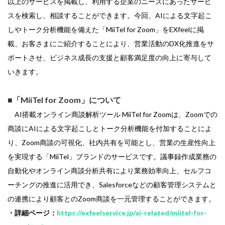
以上のサービスを掲載し、利用する企業のニーズにあったサービ
スを検索し、相談することができます。今回、AIによる文字起こ
しやトーク分析機能を備えた「MiiTel for Zoom」をEXfeelに掲
載、お客さまにご紹介することにより、営業活動のDX化推進をサ
ポートさせ、ビジネス成長の支援と顧客満足度の向上に寄与して
いきます。
■「MiiTel for Zoom」について
AI搭載オンライン商談解析ツール MiiTel for Zoomは、Zoomでの
商談にAIによる文字起こしとトーク分析機能を付加することによ
り、Zoom商談の可視化、社内共有を可能とし、営業の生産性向上
を実現する「MiiTel」ブランドのサービスです。議事録作成業務の
自動化やオンライン商談分析共有により業務効率向上、セルフコ
ーチングの推進に活用でき、Salesforceなどの顧客管理システムと
の連携により顧客とのZoom商談を一元管理することができます。
・詳細ページ：
https://exfeelservice.jp/ai-related/miitel-for-