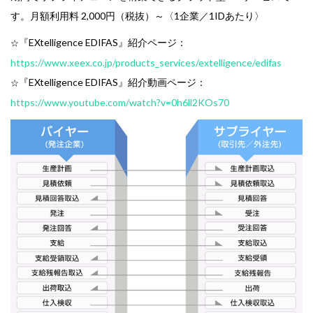
す。月額利用料 2,000円（税抜）～〈1企業／1IDあたり〉
『EXtelligence EDIFAS』紹介ページ：
☆
https://www.xeex.co.jp/products_services/extelligence/edifas
『EXtelligence EDIFAS』紹介動画ページ：
☆
https://www.youtube.com/watch?v=0h6ll2KOs70