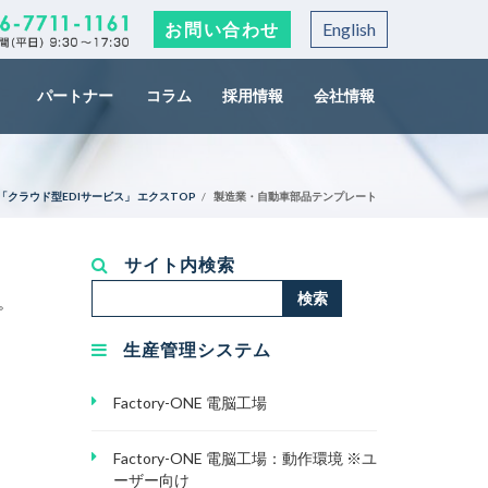
お問い合わせ
English
パートナー
コラム
採用情報
会社情報
クラウド型EDIサービス」 エクスTOP
製造業・自動車部品テンプレート
サイト内検索
検
検索
。
索...
生産管理システム
Factory-ONE 電脳工場
Factory-ONE 電脳工場：動作環境 ※ユ
ーザー向け