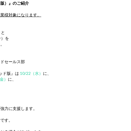
MRP版）』のご紹介
造業様対象になります。
）と
分）を
。
。
ドセールス部
リッド版』は
10/22（水）
に、
（金）
に、
強力に支援します。
です。