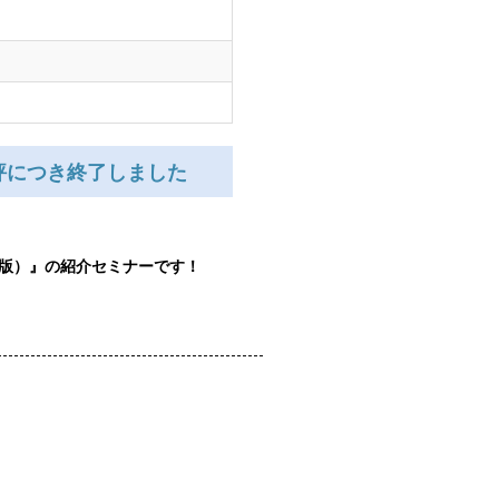
評につき終了しました
MRP版）』の紹介セミナーです！
----------------------------------------------