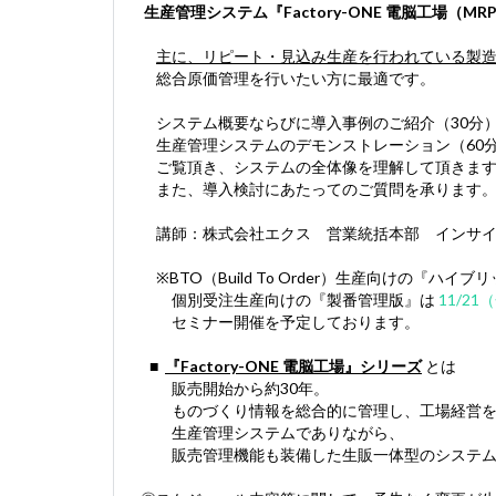
生産管理システム
『Factory-ONE 電脳工場（
主に、リピート・見込み生産を行われている製
総合原価管理を行いたい方に最適です。
システム概要ならびに導入事例のご紹介（30分
生産管理システムのデモンストレーション（60
ご覧頂き、システムの全体像を理解して頂きます
また、導入検討にあたってのご質問を承ります
講師：株式会社エクス 営業統括本部 インサイ
※BTO（Build To Order）生産向けの『ハイブ
個別受注生産向けの『製番管理版』は
11/21
セミナー開催を予定しております。
■
『Factory-ONE 電脳工場』シリーズ
とは
販売開始から約30年。
ものづくり情報を総合的に管理し、工場経営を
生産管理システムでありながら、
販売管理機能も装備した生販一体型のシステム