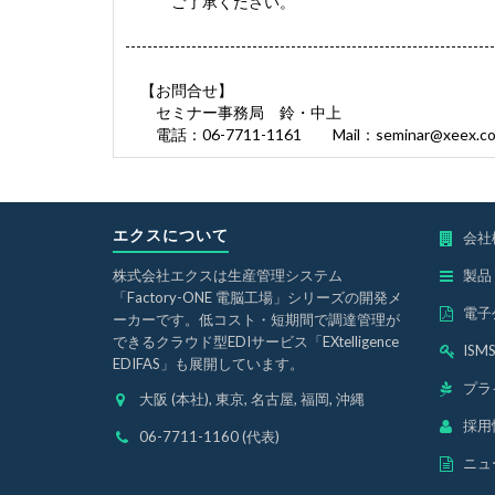
ご了承ください。
-------------------------------------------------------------------
【お問合せ】
セミナー事務局 鈴・中上
電話：06-7711-1161 Mail：
seminar@xeex.co
エクスについて
会社
株式会社エクスは生産管理システム
製品
「Factory-ONE 電脳工場」シリーズの開発メ
電子
ーカーです。低コスト・短期間で調達管理が
できるクラウド型EDIサービス「EXtelligence
IS
EDIFAS」も展開しています。
プラ
大阪 (本社), 東京, 名古屋, 福岡, 沖縄
採用
06-7711-1160 (代表)
ニュ