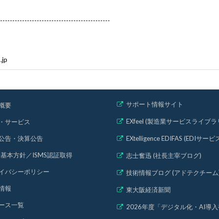
---------------------------------------------
.jp
サポート情報サイト
概要
EXfeel (製造業サービスライブラ
・サービス
公告・決算公告
EXtelligence EDIFAS (EDIサービ
MS基本方針
／
ISMS認証取得
志士奮迅 (社長主宰ブログ)
イバシーポリシー
技術情報ブログ (アドテクチーム
情報
東大阪経済新聞
ース一覧
2026年度「デジタル化・AI導