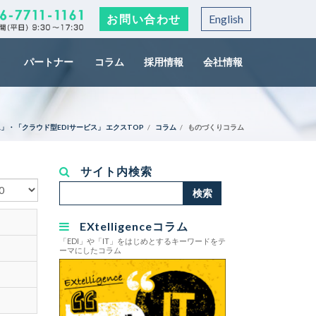
お問い合わせ
English
パートナー
コラム
採用情報
会社情報
」・「クラウド型EDIサービス」 エクスTOP
コラム
ものづくりコラム
サイト内検索
検
検索
索...
EXtelligenceコラム
「EDI」や「IT」をはじめとするキーワードをテ
ーマにしたコラム