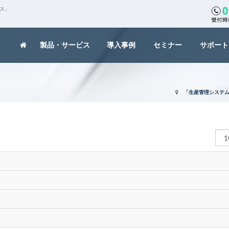
クス」
製品・サービス
導入事例
セミナー
サポート
「生産管理システム
表
示
数
？