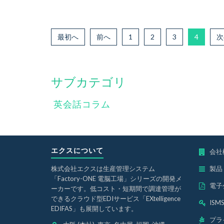
最初へ
前へ
1
2
3
4
次
サブカテゴリ
英会話コラム
エクスについて
会社
株式会社エクスは生産管理システム
製品
「Factory-ONE 電脳工場」シリーズの開発メ
電子
ーカーです。低コスト・短期間で調達管理が
できるクラウド型EDIサービス「EXtelligence
IS
EDIFAS」も展開しています。
プラ