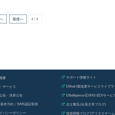
へ
最後へ
4 / 4
サポート情報サイト
概要
EXfeel (製造業サービスライブラ
・サービス
公告・決算公告
EXtelligence EDIFAS (EDIサービ
MS基本方針
／
ISMS認証取得
志士奮迅 (社長主宰ブログ)
イバシーポリシー
技術情報ブログ (アドテクチーム